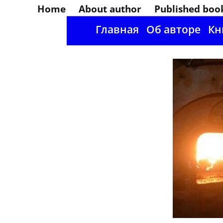
Home
About author
Published boo
Главная
Об авторе
Кн