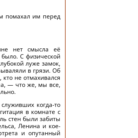
м помахал им перед
мне нет смысла её
 было. С физической
лубокой луже замок,
вываляли в грязи. Об
, кто не отмахивался
а, — что же, мы все,
ольно.
 служивших когда-то
гитация в комнате с
ль стен были забиты
льса, Ленина и кое-
ртрета и опутанный