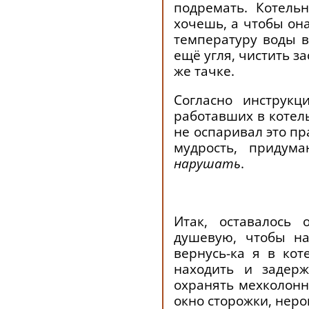
подремать. Котель
хочешь, а чтобы он
температуру воды в
ещё угля, чистить з
же тачке.
Согласно инструкц
работавших в котел
не оспаривал это пр
мудрость, придум
нарушать
.
Итак, оставалось
душевую, чтобы на
вернусь-ка я в ко
находить и задерж
охранять мехколонн
окно сторожки, неро