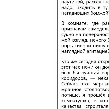
паутиной, рассеянно
надо. Входить в т
нагадивших бомжей)
В комнате, где ра
признакам самодел
сукно на поверхнос
мой взгляд, нечего
портативной пишуще
наглядной агитацие
Кто же сегодня откр
этот час ночи он д
был бы лучший вар
коридоров, — нека
Сейчас этот чёрны
мрачное столпотво
потише, я прошёл в
комнатушка, в кот
качества строител