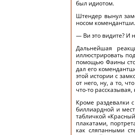
был идиотом.
Штендер вынул зам
носом комендантши
— Ви это видите? И н
Дальнейшая реакц
иллюстрировать под
помощью Фаины стор
дал его комендантше
этой истории с замк
от него, ну, а то, 
что-то рассказывая,
Кроме раздевалки с
биллиардной и мест
табличкой «Красный
плакатами, портрет
как сляпанными ст