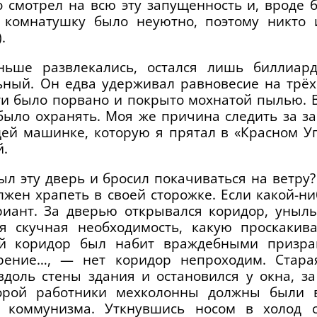
 смотрел на всю эту запущенность и, вроде б
у комнатушку было неуютно, поэтому никто 
.
ньше развлекались, остался лишь биллиар
ьный. Он едва удерживал равновесие на трёх
ти было порвано и покрыто мохнатой пылью. В
 было охранять. Моя же причина следить за з
й машинке, которую я прятал в «Красном Уг
й.
ыл эту дверь и бросил покачиваться на ветру
олжен храпеть в своей сторожке. Если какой-н
иант. За дверью открывался коридор, унылы
я скучная необходимость, какую проскакив
й коридор был набит враждебными призра
рение…, — нет коридор непроходим. Стара
доль стены здания и остановился у окна, з
орой работники мехколонны должны были 
я коммунизма. Уткнувшись носом в холод 