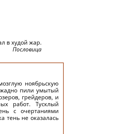
ал в худой жар.
Пословица
омозглую ноябрьскую
, жадно пили умытый
озеров, грейдеров, и
ых работ. Тусклый
ень с очертаниями
ка тень не оказалась