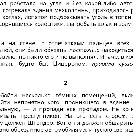
ная работала на угле и без какой-либо авто
а согревала здания мехколонны, приходилось 
 котлах, лопатой подбрасывать уголь в топки,
асорявшиеся колосники, выгребать шлак и золу 
ии на стене, с отпечатками пальцев всех к
ьной, они были обязаны
постоянно
находиться
авило, но никто его и не выполнял. Иначе, в к
анная, будто бы, Цицероном:
правила сущ
2
 обойти несколько тёмных помещений, вкл
йти непонятно кого, проникшего в здание
тельную, — и пропади всё пропадом. Не коч
ивать преступников. На это есть сторож,
у должен Штендер. Вот он и должен обшарить 
вно обрезанное автомобилями, и тускло светящ