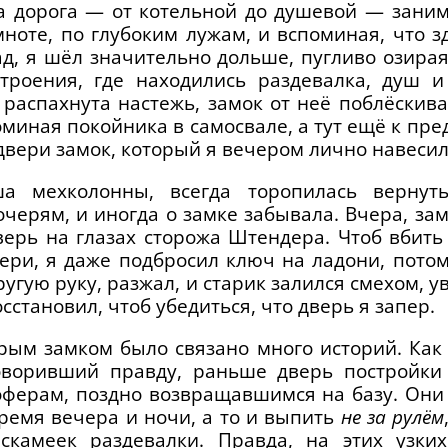
 дорога — ­­­­от котельной до душевой — зани
мноте, по глубоким лужам, и вспоминая, что з
д, я шёл значительно дольше, пугливо озирая
строения, где находились раздевалка, душ 
распахнута настежь, замок от неё поблёскива
оминая покойника в самосвале, а тут ещё к пр
двери замок, который я вечером лично навесил
ша мехколонны, всегда торопилась вернут
черям, и иногда о замке забывала. Вчера, зам
верь на глазах сторожа Штендера. Чтоб вбить 
ери, я даже подбросил ключ на ладони, потом 
ругую руку, разжал, и старик залился смехом, у
осстановил, чтоб убедиться, что дверь я запер.
рым замком было связано много историй. Как
оворивший правду, раньше дверь постройки 
ферам, поздно возвращавшимся на базу. Они
ремя вечера и ночи, а то и выпить
не за рулём
скамеек раздевалки. Правда, на этих узки