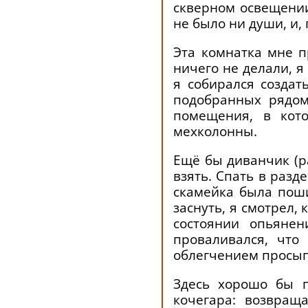
скверном освещении
не было ни души, и,
Эта комнатка мне п
ничего не делали, я
я собирался созда
подобранных рядом
помещения, в кот
мехколонны.
Ещё бы диванчик (ра
взять. Спать в разд
скамейка была поши
заснуть, я смотрел,
состоянии опьянен
проваливался, что
облегчением просып
Здесь хорошо бы п
кочегара: возвращ