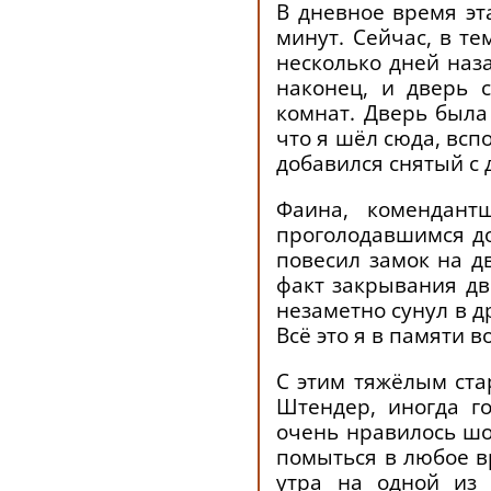
В дневное время эта
минут. Сейчас, в те
несколько дней наза
наконец, и дверь 
комнат. Дверь была 
что я шёл сюда, всп
добавился снятый с 
Фаина, комендант
проголодавшимся до
повесил замок на д
факт закрывания дв
незаметно сунул в д
Всё это я в памяти в
C этим тяжёлым ста
Штендер, иногда г
очень нравилось шо
помыться в любое в
утра на одной из 