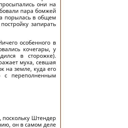
просыпались они на
любовали пара бомжей
на порылась в общем
 постройку запирать
Ничего особенного в
овались кочегары, у
дился в сторожке).
ражает муха, севшая
к на земле, куда его
р с переполненным
, поскольку Штендер
нию, он в самом деле