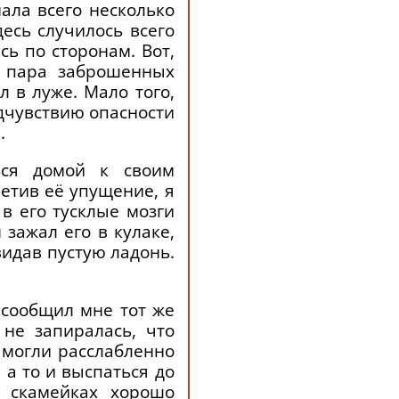
мала всего несколько
десь случилось всего
сь по сторонам. Вот,
и пара заброшенных
л в луже. Мало того,
едчувствию опасности
.
ься домой к своим
етив её упущение, я
в его тусклые мозги
зажал его в кулаке,
видав пустую ладонь.
 сообщил мне тот же
не запиралась, что
 могли расслабленно
, а то и выспаться до
х скамейках хорошо