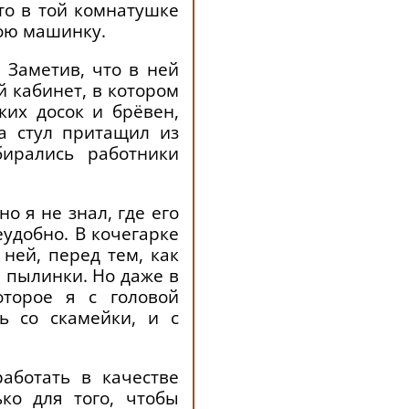
то в той комнатушке
мою машинку.
 Заметив, что в ней
й кабинет, в котором
ких досок и брёвен,
а стул притащил из
ирались работники
о я не знал, где его
еудобно. В кочегарке
ней, перед тем, как
е пылинки. Но даже в
оторое я с головой
ь со скамейки, и с
аботать в качестве
ко для того, чтобы