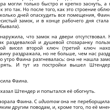
а могли только быстро и крепко заснуть, а 
ак это так. Но после того, как это строение об
сколько дней опаскудить все помещения, Фаи
есистый замок, и в конце рабочего дня стала
абывала).
бнаружила, что замок на двери отсутствовал. 
ак раздевалкой и душевой спозаранку польз
ой висел второй ключ (третий ключ нахо
аину раздражала, но не больше, чем нас разд
 то утро Фаина разгневалась: она не нашла замо
рять. И тут из постройки вышел Штенде
осила Фаина.
казал Штендер и попытался её обогнуть.
заорала Фаина. С
идиотом
она не переборщила
сяким другим поводам, и, кроме того, по её мне