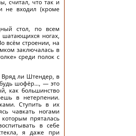
ы, считал, что так и
и не входил (кроме
дный стол, по всем
 шатающихся ногах,
о всём строении, на
амком заключалась в
олке» среди полок с
? Вряд ли Штендер, в
ибудь шофёр…, — это
й, как большинство
аешь в нетерпении.
ками. Ступить в их
ясь чавкать ногами
а которым пряталась
воспитывать в себе
стекла, я даже при