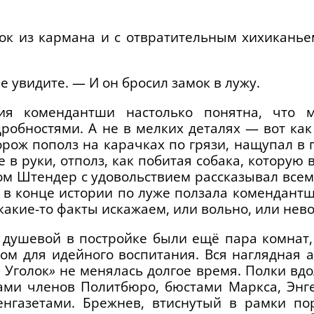
ок из кармана и с отвратительным хихиканье
.
е увидите. — И он бросил замок в лужу.
ия комендантши настолько понятна, что 
робностями. А не в мелких деталях — вот как
ож пополз на карачках по грязи, нащупал в г
 в руки, отполз, как побитая собака, которую 
ом Штендер с удовольствием рассказывал всем
что в конце истории по луже ползала комендантш
 какие-то факты искажаем, или вольно, или нев
 душевой в постройке были ещё пара комнат,
ом для идейного воспитания. Вся наглядная а
 Уголок
»
не менялась долгое время. Полки вдо
ами членов Политбюро, бюстами Маркса, Энге
енгазетами. Брежнев, втиснутый в рамки по