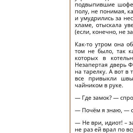
подвыпившие шофер
полу, не понимая, к
и умудрились за не
хламе, отыскала ув
(если, конечно, не з
Как-то утром она о
том не было, так к
которых в котельн
Незапертая дверь Ф
на тарелку. А вот в
все привыкли швы
чайником в руке.
— Где замок? — спр
— Почём я знаю, — с
— Не ври, идиот! – 
не раз ей врал по в