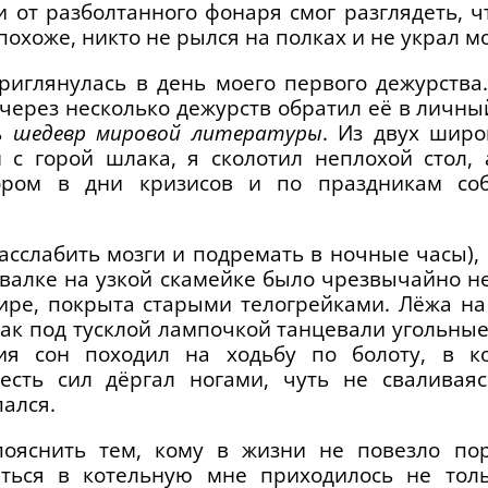
 от разболтанного фонаря смог разглядеть, ч
 похоже, никто не рылся на полках и не украл 
риглянулась в день моего первого дежурства.
 через несколько дежурств обратил её в личны
ть
шедевр мировой литературы
. Из двух широ
 с горой шлака, я сколотил неплохой стол, 
ором в дни кризисов и по праздникам соб
сслабить мозги и подремать в ночные часы), н
евалке на узкой скамейке было чрезвычайно н
ре, покрыта старыми телогрейками. Лёжа на 
 как под тусклой лампочкой танцевали угольны
ия сон походил на ходьбу по болоту, в к
 есть сил дёргал ногами, чуть не сваливаяс
ался.
ояснить тем, кому в жизни не повезло пор
аться в котельную мне приходилось не толь