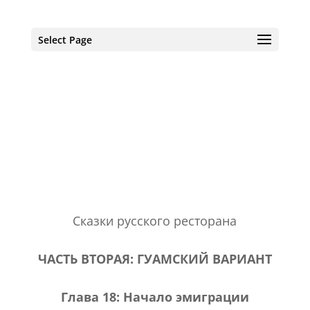
Select Page
Главная
Об авторе
Книги
Рассказы
Романы
Рецензии
Путешествия
Блог
Контакты
Сказки русского ресторана
ЧАСТЬ ВТОРАЯ
: ГУАМСКИЙ ВАРИАНТ
Глава 18: Начало эмиграции