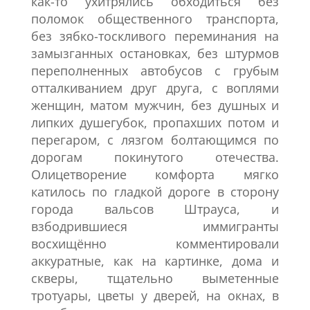
как-то ухитрялись обходиться без
поломок общественного транспорта,
без зябко-тоскливого переминания на
замызганных остановках, без штурмов
переполненных автобусов с грубым
отталкиванием друг друга, с воплями
женщин, матом мужчин, без душных и
липких душегубок, пропахших потом и
перегаром, с лязгом болтающимся по
дорогам покинутого отечества.
Олицетворение комфорта мягко
катилось по гладкой дороге в сторону
города вальсов Штрауса, и
взбодрившиеся иммигранты
восхищённо комментировали
аккуратные, как на картинке, дома и
скверы, тщательно выметенные
тротуары, цветы у дверей, на окнах, в