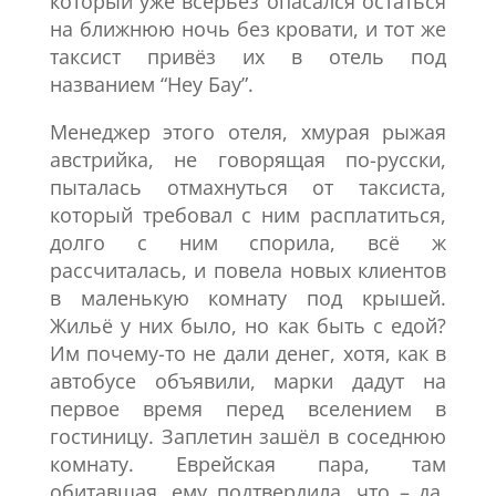
который уже всерьёз опасался остаться
на ближнюю ночь без кровати, и тот же
таксист привёз их в отель под
названием “Неу Бау”.
Менеджер этого отеля, хмурая рыжая
австрийка, не говорящая по-русски,
пыталась отмахнуться от таксиста,
который требовал с ним расплатиться,
долго с ним спорила, всё ж
рассчиталась, и повела новых клиентов
в маленькую комнату под крышей.
Жильё у них было, но как быть с едой?
Им почему-то не дали денег, хотя, как в
автобусе объявили, марки дадут на
первое время перед вселением в
гостиницу. Заплетин зашёл в соседнюю
комнату. Еврейская пара, там
обитавшая, ему подтвердила, что – да,