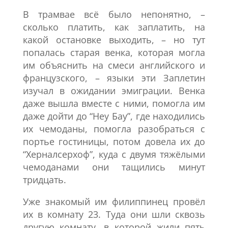
В трамвае всё было непонятно, –
сколько платить, как заплатить, на
какой остановке выходить, – но тут
попалась старая венка, которая могла
им объяснить на смеси английского и
французского, – языки эти Заплетин
изучал в ожидании эмиграции. Венка
даже вышла вместе с ними, помогла им
даже дойти до “Неу Бау”, где находились
их чемоданы, помогла разобраться с
портье гостиницы, потом довела их до
“Херналсерхоф”, куда с двумя тяжёлыми
чемоданами они тащились минут
тридцать.
Уже знакомый им филиппинец провёл
их в комнату 23. Туда они шли сквозь
другую комнату, в которой жили пять