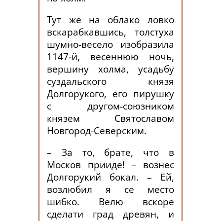
Тут же на облако ловко
вскарабкавшись, толстуха
шумно-весело изобразила
1147-й, весеннюю ночь,
вершину холма, усадьбу
суздальского князя
Долгорукого, его пирушку
с другом-союзником
князем Святославом
Новгород-Северским.
– За то, брате, что в
Москов прииде! – вознес
Долгорукий бокал. – Ей,
возлюбил я се место
шибко. Велю вскоре
сделати град древян, и