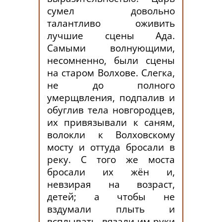
сумел довольно
талантливо оживить
лучшие сцены Ада.
Самыми волнующими,
несомненно, были сцены
на старом Волхове. Слегка,
не до полного
умерщвления, подпалив и
обуглив тела новгородцев,
их привязывали к саням,
волокли к Волховскому
мосту и оттуда бросали в
реку. С того же моста
бросали их жён и,
невзирая на возраст,
детей; а чтобы не
вздумали плыть и
всплывать, вязали им руки