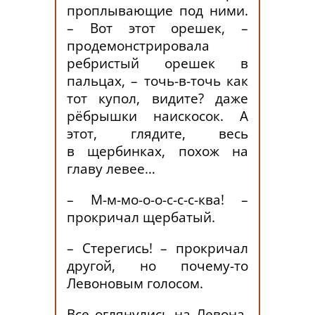
проплывающие под ними.
– Вот этот орешек, –
продемонстрировала
ребристый орешек в
пальцах, – точь-в-точь как
тот купол, видите? даже
рёбрышки наискосок. А
этот, глядите, весь
в щербинках, похож на
главу левее…
– М-м-мо-о-о-с-с-с-ква! –
прокричал щербатый.
– Стерегись! – прокричал
другой, но почему-то
Левоновым голосом.
Все оглянулись на Левона,