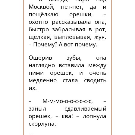
Москвой, нет-нет, да и
пощёлкаю орешки, –
охотно рассказывала она,
быстро забрасывая в рот,
щёлкая, выплёвывая, жуя.
– Почему? А вот почему.
Ощерив зубы, она
наглядно вставила между
ними орешек, и очень
медленно стала сводить
их.
– М-м-мо-о-о-с-с-с-с, –
заныл сдавливаемый
орешек, – ква! – лопнула
скорлупа.